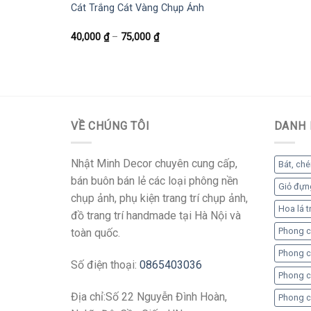
Cát Trắng Cát Vàng Chụp Ảnh
40,000
₫
–
75,000
₫
VỀ CHÚNG TÔI
DANH 
Nhật Minh Decor chuyên cung cấp,
Bát, chén
bán buôn bán lẻ các loại phông nền
Giỏ đựng,
chụp ảnh, phụ kiện trang trí chụp ảnh,
Hoa lá tr
đồ trang trí handmade tại Hà Nội và
Phong c
toàn quốc.
Phong c
Số điện thoại:
0865403036
Phong c
Địa chỉ:Số 22 Nguyễn Đình Hoàn,
Phong c