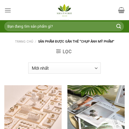
Skip
to
content
Tìm
kiếm:
TRANG CHỦ
/
SẢN PHẨM ĐƯỢC GẮN THẺ “CHỤP ẢNH MỸ PHẨM”
LỌC