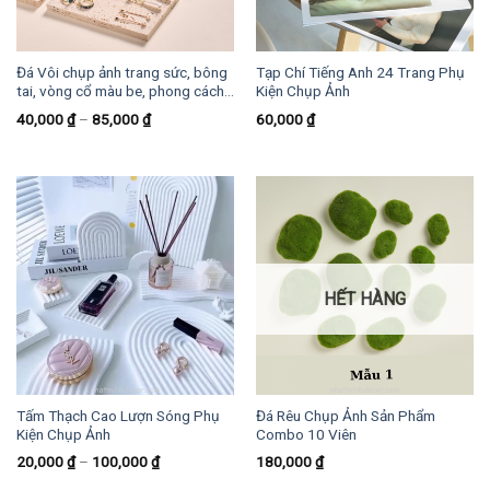
Đá Vôi chụp ảnh trang sức, bông
Tạp Chí Tiếng Anh 24 Trang Phụ
tai, vòng cổ màu be, phong cách
Kiện Chụp Ảnh
ins.
40,000
₫
–
85,000
₫
60,000
₫
HẾT HÀNG
Tấm Thạch Cao Lượn Sóng Phụ
Đá Rêu Chụp Ảnh Sản Phẩm
Kiện Chụp Ảnh
Combo 10 Viên
20,000
₫
–
100,000
₫
180,000
₫