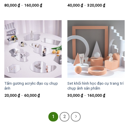
80,000
₫
–
160,000
₫
40,000
₫
–
320,000
₫
Tấm gương acrylic đạo cụ chụp
Set khối hình học đạo cụ trang trí
ảnh
chụp ảnh sản phẩm
20,000
₫
–
60,000
₫
30,000
₫
–
160,000
₫
1
2