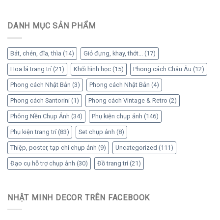
DANH MỤC SẢN PHẨM
Bát, chén, đĩa, thìa
(14)
Giỏ đựng, khay, thớt...
(17)
Hoa lá trang trí
(21)
Khối hình học
(15)
Phong cách Châu Âu
(12)
Phong cách Nhật Bản
(3)
Phong cách Nhật Bản
(4)
Phong cách Santorini
(1)
Phong cách Vintage & Retro
(2)
Phông Nền Chụp Ảnh
(34)
Phụ kiện chụp ảnh
(146)
Phụ kiện trang trí
(83)
Set chụp ảnh
(8)
Thiệp, poster, tạp chí chụp ảnh
(9)
Uncategorized
(111)
Đạo cụ hỗ trợ chụp ảnh
(30)
Đồ trang trí
(21)
NHẬT MINH DECOR TRÊN FACEBOOK