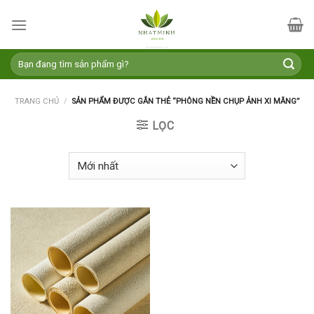
Skip
to
content
Tìm
kiếm:
TRANG CHỦ
/
SẢN PHẨM ĐƯỢC GẮN THẺ “PHÔNG NỀN CHỤP ẢNH XI MĂNG”
LỌC