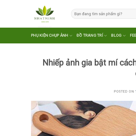
Skip
to
Tìm
kiếm:
content
PHỤ KIỆN CHỤP ẢNH
ĐỒ TRANG TRÍ
BLOG
FE
Nhiếp ảnh gia bật mí các
POSTED ON