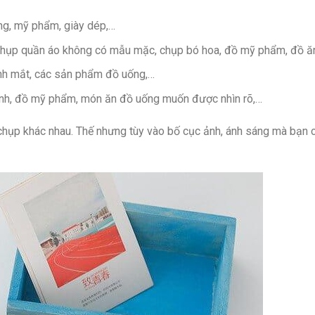
g, mỹ phẩm, giày dép,…
 Chụp quần áo không có mẫu mặc, chụp bó hoa, đồ mỹ phẩm, đồ ă
nh mắt, các sản phẩm đồ uống,…
nh, đồ mỹ phẩm, món ăn đồ uống muốn được nhìn rõ,…
hụp khác nhau. Thế nhưng tùy vào bố cục ảnh, ánh sáng mà bạn 