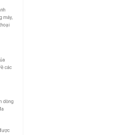
ảnh
g máy,
thoại
của
về các
ẩm dòng
đa
 được