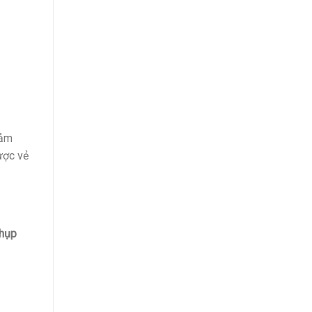
đảm
ược vẻ
hụp