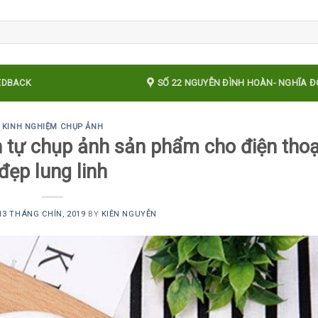
EDBACK
SỐ 22 NGUYỄN ĐÌNH HOÀN- NGHĨA ĐÔ 
KINH NGHIỆM CHỤP ẢNH
h tự chụp ảnh sản phẩm cho điện thoạ
đẹp lung linh
13 THÁNG CHÍN, 2019
BY
KIÊN NGUYỄN