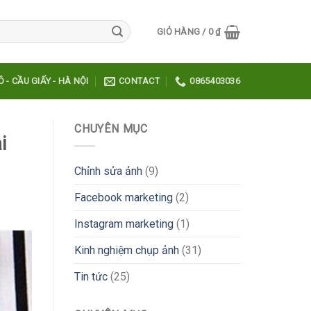
GIỎ HÀNG /
0
₫
- CẦU GIẤY - HÀ NỘI
CONTACT
0865403036
CHUYÊN MỤC
i
Chỉnh sửa ảnh
(9)
Facebook marketing
(2)
Instagram marketing
(1)
Kinh nghiệm chụp ảnh
(31)
Tin tức
(25)