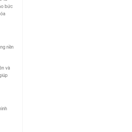
ảo bức
lóa
ông nền
ên và
giúp
hình