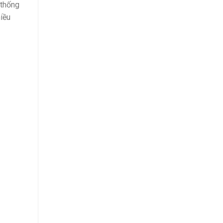
 thống
iều